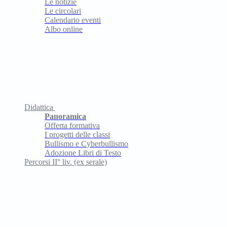
Le notizie
Le circolari
Calendario eventi
Albo online
Didattica
Panoramica
Offerta formativa
I progetti delle classi
Bullismo e Cyberbullismo
Adozione Libri di Testo
Percorsi II° liv. (ex serale)