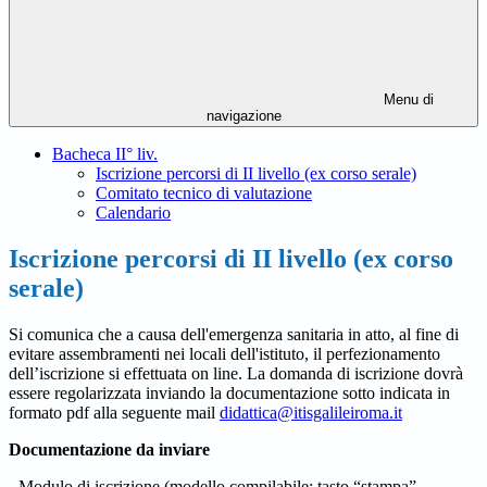
Menu di
navigazione
Bacheca II° liv.
Iscrizione percorsi di II livello (ex corso serale)
Comitato tecnico di valutazione
Calendario
Iscrizione percorsi di II livello (ex corso
serale)
Si comunica che a causa dell'emergenza sanitaria in atto, al fine di
evitare assembramenti nei locali dell'istituto, il perfezionamento
dell’iscrizione si effettuata on line. La domanda di iscrizione dovrà
essere regolarizzata inviando la documentazione sotto indicata in
formato pdf alla seguente mail
didattica@itisgalileiroma.it
D
o
c
u
m
e
nt
a
z
ione
da
i
n
v
i
a
r
e
- Modulo di iscrizione (modello compilabile: tasto “stampa”