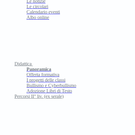
Le notizie
Le circolari
Calendario eventi
Albo online
Didattica
Panoramica
Offerta formativa
I progetti delle classi
Bullismo e Cyberbullismo
Adozione Libri di Testo
Percorsi II° liv. (ex serale)