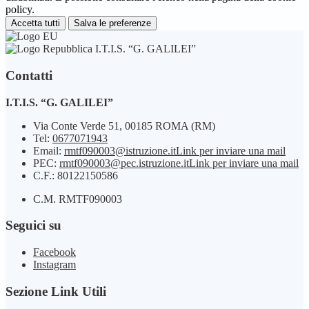
policy.
Accetta tutti
Salva le preferenze
I.T.I.S. “G. GALILEI”
Contatti
I.T.I.S. “G. GALILEI”
Via Conte Verde 51, 00185 ROMA (RM)
Tel:
0677071943
Email:
rmtf090003@istruzione.it
Link per inviare una mail
PEC:
rmtf090003@pec.istruzione.it
Link per inviare una mail
C.F.: 80122150586
C.M. RMTF090003
Seguici su
Facebook
Instagram
Sezione Link Utili