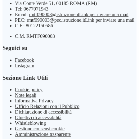
Via Conte Verde 51, 00185 ROMA (RM)
Tel:
0677071943
Email:
rmtf090003@istruzione.it
Link per inviare una mail
PEC:
rmtf090003@pec.istruzione.it
Link per inviare una mail
C.F.: 80122150586
C.M. RMTF090003
Seguici su
Facebook
Instagram
Sezione Link Utili
Cookie policy
Note legali
Informativa Privacy
Ufficio Relazioni con il Pubblico
Dichiarazione di accessibilità
Obiettivi di accessibilità
Whistleblowing
Gestione consensi cookie
Amministrazione trasparente