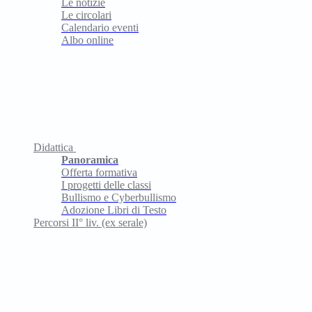
Le notizie
Le circolari
Calendario eventi
Albo online
Didattica
Panoramica
Offerta formativa
I progetti delle classi
Bullismo e Cyberbullismo
Adozione Libri di Testo
Percorsi II° liv. (ex serale)