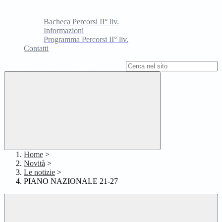
Bacheca Percorsi II° liv.
Informazioni
Programma Percorsi II° liv.
Contatti
Campo di ricerca per le pagine del sito
Home
>
Novità
>
Le notizie
>
PIANO NAZIONALE 21-27