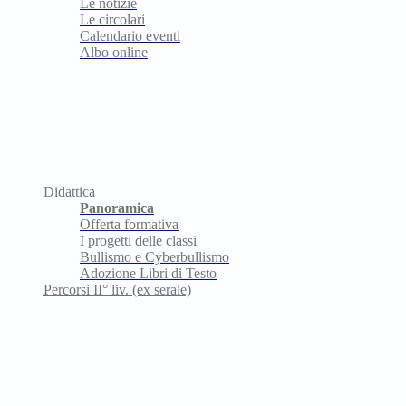
Le notizie
Le circolari
Calendario eventi
Albo online
Didattica
Panoramica
Offerta formativa
I progetti delle classi
Bullismo e Cyberbullismo
Adozione Libri di Testo
Percorsi II° liv. (ex serale)