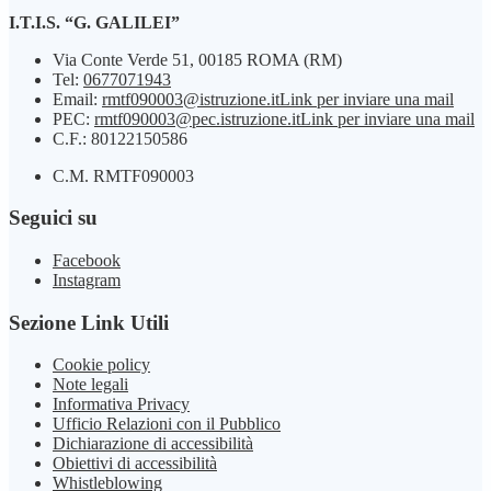
I.T.I.S. “G. GALILEI”
Via Conte Verde 51, 00185 ROMA (RM)
Tel:
0677071943
Email:
rmtf090003@istruzione.it
Link per inviare una mail
PEC:
rmtf090003@pec.istruzione.it
Link per inviare una mail
C.F.: 80122150586
C.M. RMTF090003
Seguici su
Facebook
Instagram
Sezione Link Utili
Cookie policy
Note legali
Informativa Privacy
Ufficio Relazioni con il Pubblico
Dichiarazione di accessibilità
Obiettivi di accessibilità
Whistleblowing