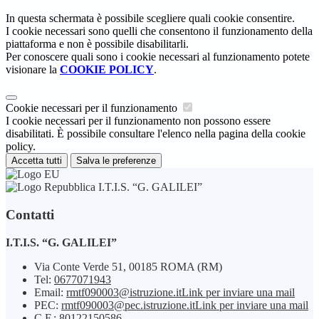
In questa schermata è possibile scegliere quali cookie consentire.
I cookie necessari sono quelli che consentono il funzionamento della
piattaforma e non è possibile disabilitarli.
Per conoscere quali sono i cookie necessari al funzionamento potete
visionare la
COOKIE POLICY
.
Cookie necessari per il funzionamento
I cookie necessari per il funzionamento non possono essere
disabilitati. È possibile consultare l'elenco nella pagina della cookie
policy.
Accetta tutti
Salva le preferenze
I.T.I.S. “G. GALILEI”
Contatti
I.T.I.S. “G. GALILEI”
Via Conte Verde 51, 00185 ROMA (RM)
Tel:
0677071943
Email:
rmtf090003@istruzione.it
Link per inviare una mail
PEC:
rmtf090003@pec.istruzione.it
Link per inviare una mail
C.F.: 80122150586