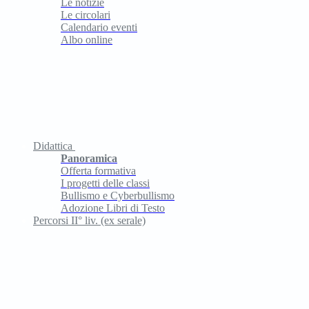
Le notizie
Le circolari
Calendario eventi
Albo online
Didattica
Panoramica
Offerta formativa
I progetti delle classi
Bullismo e Cyberbullismo
Adozione Libri di Testo
Percorsi II° liv. (ex serale)