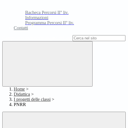
Bacheca Percorsi II° liv.
Informazioni
Programma Percorsi II° liv.
Contatti
Campo di ricerca per le pagine del sito
Home
>
Didattica
>
I progetti delle classi
>
PNRR