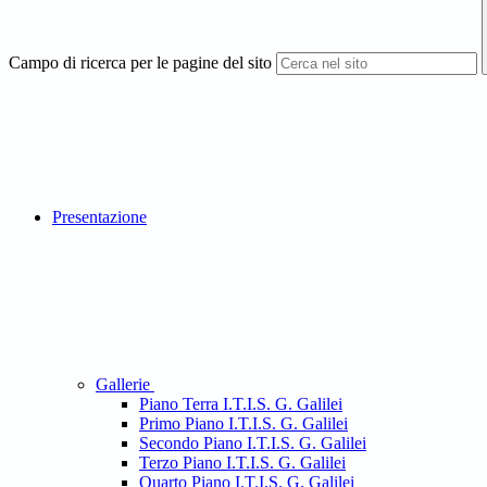
Campo di ricerca per le pagine del sito
Presentazione
Gallerie
Piano Terra I.T.I.S. G. Galilei
Primo Piano I.T.I.S. G. Galilei
Secondo Piano I.T.I.S. G. Galilei
Terzo Piano I.T.I.S. G. Galilei
Quarto Piano I.T.I.S. G. Galilei