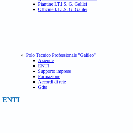
Piantine I.T.I.S. G. Galilei
Officine I.T.I.S. G. Galilei
Polo Tecnico Professionale "Galileo"
Aziende
ENTI
Supporto imprese
Formazione
Accordi di rete
Gdts
ENTI