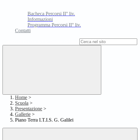
Bacheca Percorsi II° liv.
Informazioni
Programma Percorsi II° liv.
Contatti
Campo di ricerca per le pagine del sito
Home
>
Scuola
>
Presentazione
>
Gallerie
>
Piano Terra I.T.I.S. G. Galilei