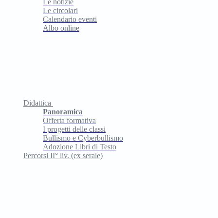
Le notizie
Le circolari
Calendario eventi
Albo online
Didattica
Panoramica
Offerta formativa
I progetti delle classi
Bullismo e Cyberbullismo
Adozione Libri di Testo
Percorsi II° liv. (ex serale)