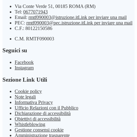
Via Conte Verde 51, 00185 ROMA (RM)
Tel:
0677071943
Email:
rmtf090003@istruzione.it
Link per inviare una mail
PEC:
rmtf090003@pec.istruzione.it
Link per inviare una mail
C.F.: 80122150586
C.M. RMTF090003
Seguici su
Facebook
Instagram
Sezione Link Utili
Cookie policy
Note legali
Informativa Privacy
Ufficio Relazioni con il Pubblico
Dichiarazione di accessibilità
Obiettivi di accessibilità
Whistleblowing
Gestione consensi cookie
Amministrazione trasparente