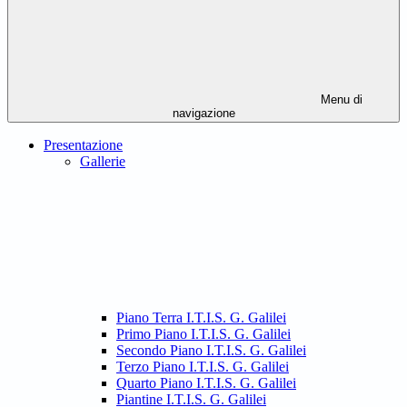
Menu di
navigazione
Presentazione
Gallerie
Piano Terra I.T.I.S. G. Galilei
Primo Piano I.T.I.S. G. Galilei
Secondo Piano I.T.I.S. G. Galilei
Terzo Piano I.T.I.S. G. Galilei
Quarto Piano I.T.I.S. G. Galilei
Piantine I.T.I.S. G. Galilei