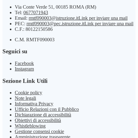
Via Conte Verde 51, 00185 ROMA (RM)
Tel:
0677071943
Email:
rmtf090003@istruzione.it
Link per inviare una mail
PEC:
rmtf090003@pec.istruzione.it
Link per inviare una mail
C.F.: 80122150586
C.M. RMTF090003
Seguici su
Facebook
Instagram
Sezione Link Utili
Cookie policy
Note legali
Informativa Privacy
Ufficio Relazioni con il Pubblico
Dichiarazione di accessibilità
Obiettivi di accessibilità
Whistleblowing
Gestione consensi cookie
Amministrazione trasparente