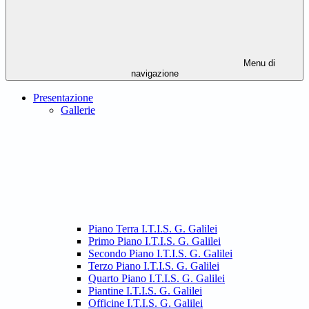
Menu di
navigazione
Presentazione
Gallerie
Piano Terra I.T.I.S. G. Galilei
Primo Piano I.T.I.S. G. Galilei
Secondo Piano I.T.I.S. G. Galilei
Terzo Piano I.T.I.S. G. Galilei
Quarto Piano I.T.I.S. G. Galilei
Piantine I.T.I.S. G. Galilei
Officine I.T.I.S. G. Galilei