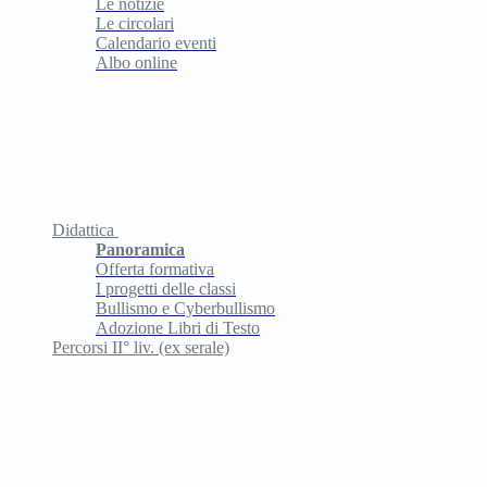
Le notizie
Le circolari
Calendario eventi
Albo online
Didattica
Panoramica
Offerta formativa
I progetti delle classi
Bullismo e Cyberbullismo
Adozione Libri di Testo
Percorsi II° liv. (ex serale)