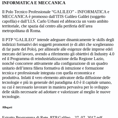
INFORMATICA E MECCANICA
Il Polo Tecnico Professionale “GALILEO” - INFORMATICA e
MECCANICA è promosso dall’ITIS Galileo Galilei (soggetto
capofila) e dall’I.I.S. Carlo Urbani ed abbraccia un vasto ambito
territoriale, che spazia dal centro alla periferia dell’area
metropolitana di Roma.
Il PTP “GALILEO” intende adeguare dinamicamente le skills degli
indirizzi formativi dei soggetti promotori (e di altri che sceglieranno
di far parte del Polo), per allinearle alle esigenze delle imprese edel
mercato del lavoro, avendo a riferimento gli obiettivi di Industry 4.0
ed il Programma di reindustrializzazione della Regione Lazio,
nonché concorrere attivamente alla configurazione di un quadro
unitario dell’intera filiera formativa di istruzione e formazione
tecnica e professionale integrata con quella economica e
produttiva. Infatti il vero elemento attivatore della diffusione delle
tecnologie e più in generale del paradigma 4.0 è il capitale umano,
su cui è necessario lavorare in maniera pervasiva per lo sviluppo
delle skills necessarie ad adottare e valorizzare al meglio le nuove
tecnologie.
Allegati
Estratto Programma di Rete_PTP Galileo__27_07_2017.pdf