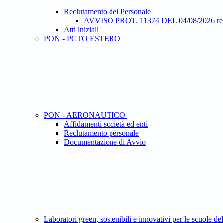
Reclutamento del Personale
AVVISO PROT. 11374 DEL 04/08/2026 recluta
Atti iniziali
PON - PCTO ESTERO
PON - AERONAUTICO
Affidamenti società ed enti
Reclutamento personale
Documentazione di Avvio
Laboratori green, sostenibili e innovativi per le scuole d