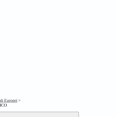
ali Europei
>
ICO