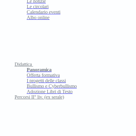
Le notizie
Le circolari
Calendario eventi
Albo online
Didattica
Panoramica
Offerta formativa
I progetti delle classi
Bullismo e Cyberbullismo
Adozione Libri di Testo
Percorsi II° liv. (ex serale)