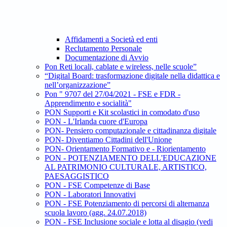
Affidamenti a Società ed enti
Reclutamento Personale
Documentazione di Avvio
Pon Reti locali, cablate e wireless, nelle scuole”
“Digital Board: trasformazione digitale nella didattica e
nell’organizzazione”
Pon " 9707 del 27/04/2021 - FSE e FDR -
Apprendimento e socialità"
PON Supporti e Kit scolastici in comodato d'uso
PON - L'Irlanda cuore d'Europa
PON- Pensiero computazionale e cittadinanza digitale
PON- Diventiamo Cittadini dell'Unione
PON- Orientamento Formativo e - Riorientamento
PON - POTENZIAMENTO DELL'EDUCAZIONE
AL PATRIMONIO CULTURALE, ARTISTICO,
PAESAGGISTICO
PON - FSE Competenze di Base
PON - Laboratori Innovativi
PON - FSE Potenziamento di percorsi di alternanza
scuola lavoro (agg. 24.07.2018)
PON - FSE Inclusione sociale e lotta al disagio (vedi