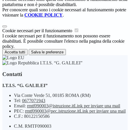
piattaforma e non è possibile disabilitarli.
Per conoscere quali sono i cookie necessari al funzionamento potete
visionare la
COOKIE POLICY
.
Cookie necessari per il funzionamento
I cookie necessari per il funzionamento non possono essere
disabilitati. È possibile consultare l'elenco nella pagina della cookie
policy.
Accetta tutti
Salva le preferenze
I.T.I.S. “G. GALILEI”
Contatti
I.T.I.S. “G. GALILEI”
Via Conte Verde 51, 00185 ROMA (RM)
Tel:
0677071943
Email:
rmtf090003@istruzione.it
Link per inviare una mail
PEC:
rmtf090003@pec.istruzione.it
Link per inviare una mail
C.F.: 80122150586
C.M. RMTF090003