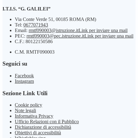
I.T.I.S. “G. GALILEI”
Via Conte Verde 51, 00185 ROMA (RM)
Tel:
0677071943
Email:
rmtf090003@istruzione.it
Link per inviare una mail
PEC:
rmtf090003@pec.istruzione.it
Link per inviare una mail
C.F.: 80122150586
C.M. RMTF090003
Seguici su
Facebook
Instagram
Sezione Link Utili
Cookie policy
Note legali
Informativa Privacy
Ufficio Relazioni con il Pubblico
Dichiarazione di accessibilità
Obiettivi di accessibilità