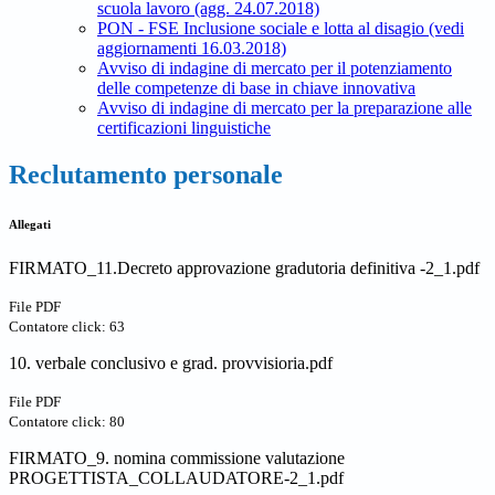
scuola lavoro (agg. 24.07.2018)
PON - FSE Inclusione sociale e lotta al disagio (vedi
aggiornamenti 16.03.2018)
Avviso di indagine di mercato per il potenziamento
delle competenze di base in chiave innovativa
Avviso di indagine di mercato per la preparazione alle
certificazioni linguistiche
Reclutamento personale
Allegati
FIRMATO_11.Decreto approvazione gradutoria definitiva -2_1.pdf
File PDF
Contatore click: 63
10. verbale conclusivo e grad. provvisioria.pdf
File PDF
Contatore click: 80
FIRMATO_9. nomina commissione valutazione
PROGETTISTA_COLLAUDATORE-2_1.pdf