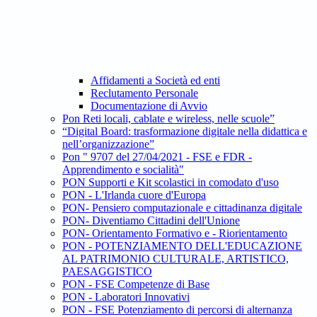
Affidamenti a Società ed enti
Reclutamento Personale
Documentazione di Avvio
Pon Reti locali, cablate e wireless, nelle scuole”
“Digital Board: trasformazione digitale nella didattica e
nell’organizzazione”
Pon " 9707 del 27/04/2021 - FSE e FDR -
Apprendimento e socialità"
PON Supporti e Kit scolastici in comodato d'uso
PON - L'Irlanda cuore d'Europa
PON- Pensiero computazionale e cittadinanza digitale
PON- Diventiamo Cittadini dell'Unione
PON- Orientamento Formativo e - Riorientamento
PON - POTENZIAMENTO DELL'EDUCAZIONE
AL PATRIMONIO CULTURALE, ARTISTICO,
PAESAGGISTICO
PON - FSE Competenze di Base
PON - Laboratori Innovativi
PON - FSE Potenziamento di percorsi di alternanza