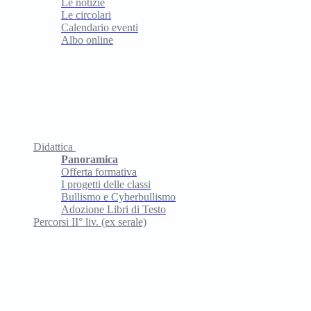
Le notizie
Le circolari
Calendario eventi
Albo online
Didattica
Panoramica
Offerta formativa
I progetti delle classi
Bullismo e Cyberbullismo
Adozione Libri di Testo
Percorsi II° liv. (ex serale)