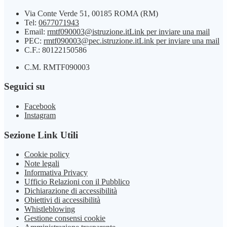
Via Conte Verde 51, 00185 ROMA (RM)
Tel:
0677071943
Email:
rmtf090003@istruzione.it
Link per inviare una mail
PEC:
rmtf090003@pec.istruzione.it
Link per inviare una mail
C.F.: 80122150586
C.M. RMTF090003
Seguici su
Facebook
Instagram
Sezione Link Utili
Cookie policy
Note legali
Informativa Privacy
Ufficio Relazioni con il Pubblico
Dichiarazione di accessibilità
Obiettivi di accessibilità
Whistleblowing
Gestione consensi cookie