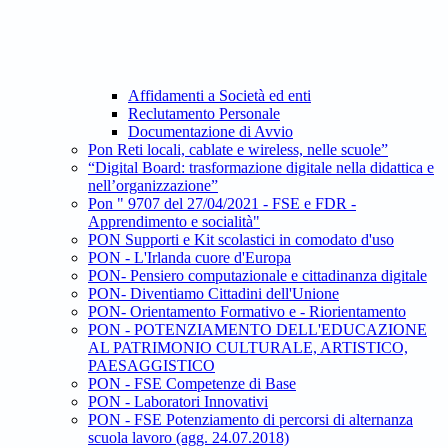
Affidamenti a Società ed enti
Reclutamento Personale
Documentazione di Avvio
Pon Reti locali, cablate e wireless, nelle scuole”
“Digital Board: trasformazione digitale nella didattica e
nell’organizzazione”
Pon " 9707 del 27/04/2021 - FSE e FDR -
Apprendimento e socialità"
PON Supporti e Kit scolastici in comodato d'uso
PON - L'Irlanda cuore d'Europa
PON- Pensiero computazionale e cittadinanza digitale
PON- Diventiamo Cittadini dell'Unione
PON- Orientamento Formativo e - Riorientamento
PON - POTENZIAMENTO DELL'EDUCAZIONE
AL PATRIMONIO CULTURALE, ARTISTICO,
PAESAGGISTICO
PON - FSE Competenze di Base
PON - Laboratori Innovativi
PON - FSE Potenziamento di percorsi di alternanza
scuola lavoro (agg. 24.07.2018)