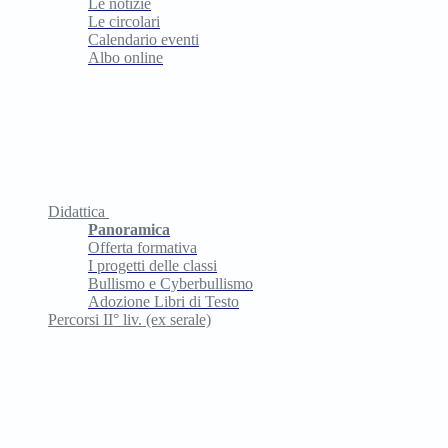
Le notizie
Le circolari
Calendario eventi
Albo online
Didattica
Panoramica
Offerta formativa
I progetti delle classi
Bullismo e Cyberbullismo
Adozione Libri di Testo
Percorsi II° liv. (ex serale)