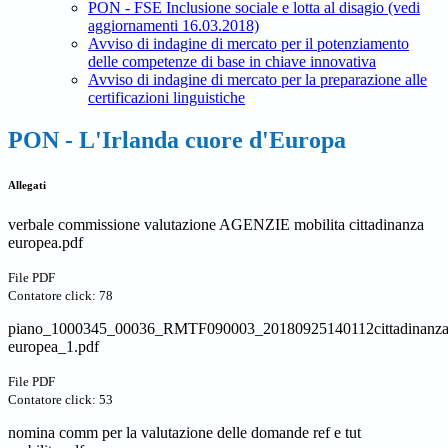
PON - FSE Inclusione sociale e lotta al disagio (vedi
aggiornamenti 16.03.2018)
Avviso di indagine di mercato per il potenziamento
delle competenze di base in chiave innovativa
Avviso di indagine di mercato per la preparazione alle
certificazioni linguistiche
PON - L'Irlanda cuore d'Europa
Allegati
verbale commissione valutazione AGENZIE mobilita cittadinanza
europea.pdf
File PDF
Contatore click: 78
piano_1000345_00036_RMTF090003_20180925140112cittadinanz
europea_1.pdf
File PDF
Contatore click: 53
nomina comm per la valutazione delle domande ref e tut