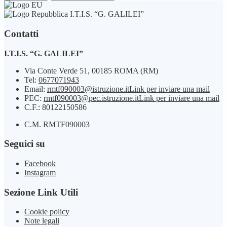
I.T.I.S. “G. GALILEI”
Contatti
I.T.I.S. “G. GALILEI”
Via Conte Verde 51, 00185 ROMA (RM)
Tel:
0677071943
Email:
rmtf090003@istruzione.it
Link per inviare una mail
PEC:
rmtf090003@pec.istruzione.it
Link per inviare una mail
C.F.: 80122150586
C.M. RMTF090003
Seguici su
Facebook
Instagram
Sezione Link Utili
Cookie policy
Note legali