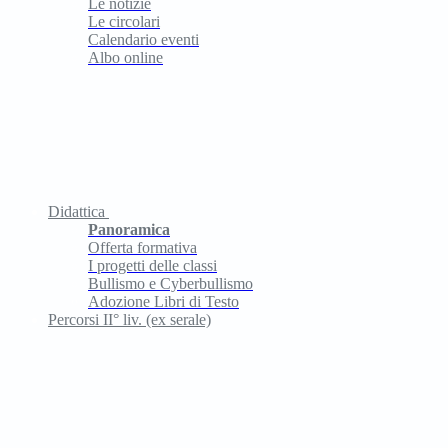
Le notizie
Le circolari
Calendario eventi
Albo online
Didattica
Panoramica
Offerta formativa
I progetti delle classi
Bullismo e Cyberbullismo
Adozione Libri di Testo
Percorsi II° liv. (ex serale)