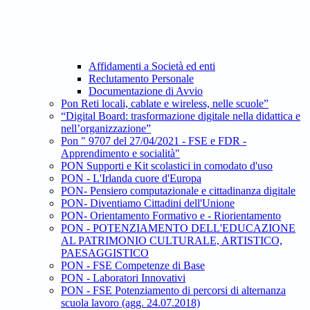
Affidamenti a Società ed enti
Reclutamento Personale
Documentazione di Avvio
Pon Reti locali, cablate e wireless, nelle scuole”
“Digital Board: trasformazione digitale nella didattica e
nell’organizzazione”
Pon " 9707 del 27/04/2021 - FSE e FDR -
Apprendimento e socialità"
PON Supporti e Kit scolastici in comodato d'uso
PON - L'Irlanda cuore d'Europa
PON- Pensiero computazionale e cittadinanza digitale
PON- Diventiamo Cittadini dell'Unione
PON- Orientamento Formativo e - Riorientamento
PON - POTENZIAMENTO DELL'EDUCAZIONE
AL PATRIMONIO CULTURALE, ARTISTICO,
PAESAGGISTICO
PON - FSE Competenze di Base
PON - Laboratori Innovativi
PON - FSE Potenziamento di percorsi di alternanza
scuola lavoro (agg. 24.07.2018)