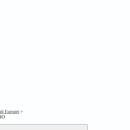
ali Europei
>
RO