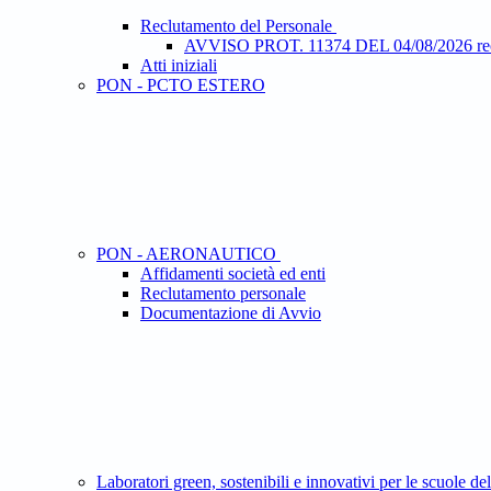
Reclutamento del Personale
AVVISO PROT. 11374 DEL 04/08/2026 recluta
Atti iniziali
PON - PCTO ESTERO
PON - AERONAUTICO
Affidamenti società ed enti
Reclutamento personale
Documentazione di Avvio
Laboratori green, sostenibili e innovativi per le scuole d