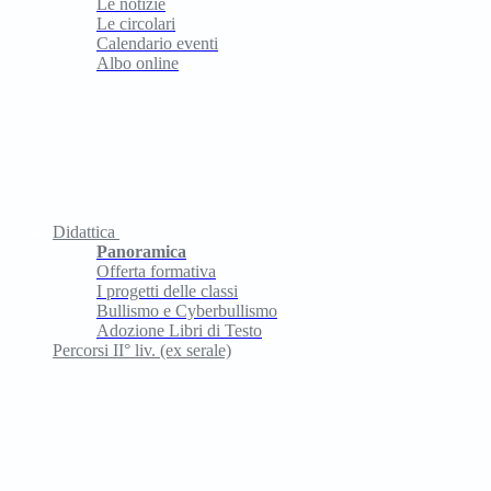
Le notizie
Le circolari
Calendario eventi
Albo online
Didattica
Panoramica
Offerta formativa
I progetti delle classi
Bullismo e Cyberbullismo
Adozione Libri di Testo
Percorsi II° liv. (ex serale)