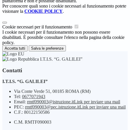
piattaforma e non è possibile disabilitarli.
Per conoscere quali sono i cookie necessari al funzionamento potete
visionare la
COOKIE POLICY
.
Cookie necessari per il funzionamento
I cookie necessari per il funzionamento non possono essere
disabilitati. È possibile consultare l'elenco nella pagina della cookie
policy.
Accetta tutti
Salva le preferenze
I.T.I.S. “G. GALILEI”
Contatti
I.T.I.S. “G. GALILEI”
Via Conte Verde 51, 00185 ROMA (RM)
Tel:
0677071943
Email:
rmtf090003@istruzione.it
Link per inviare una mail
PEC:
rmtf090003@pec.istruzione.it
Link per inviare una mail
C.F.: 80122150586
C.M. RMTF090003