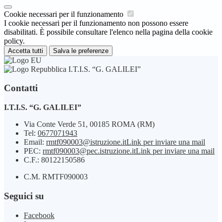
Cookie necessari per il funzionamento
I cookie necessari per il funzionamento non possono essere
disabilitati. È possibile consultare l'elenco nella pagina della cookie
policy.
Accetta tutti
Salva le preferenze
I.T.I.S. “G. GALILEI”
Contatti
I.T.I.S. “G. GALILEI”
Via Conte Verde 51, 00185 ROMA (RM)
Tel:
0677071943
Email:
rmtf090003@istruzione.it
Link per inviare una mail
PEC:
rmtf090003@pec.istruzione.it
Link per inviare una mail
C.F.: 80122150586
C.M. RMTF090003
Seguici su
Facebook