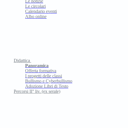
Le notizie
Le circolari
Calendario eventi
Albo online
Didattica
Panoramica
Offerta formativa
I progetti delle classi
Bullismo e Cyberbullismo
Adozione Libri di Testo
Percorsi II° liv. (ex serale)