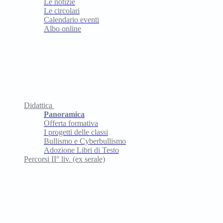
Le notizie
Le circolari
Calendario eventi
Albo online
Didattica
Panoramica
Offerta formativa
I progetti delle classi
Bullismo e Cyberbullismo
Adozione Libri di Testo
Percorsi II° liv. (ex serale)