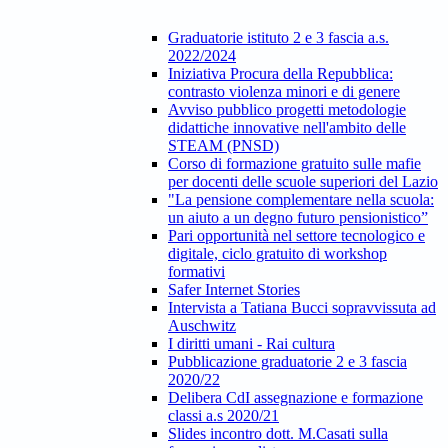
Graduatorie istituto 2 e 3 fascia a.s.
2022/2024
Iniziativa Procura della Repubblica:
contrasto violenza minori e di genere
Avviso pubblico progetti metodologie
didattiche innovative nell'ambito delle
STEAM (PNSD)
Corso di formazione gratuito sulle mafie
per docenti delle scuole superiori del Lazio
"La pensione complementare nella scuola:
un aiuto a un degno futuro pensionistico”
Pari opportunità nel settore tecnologico e
digitale, ciclo gratuito di workshop
formativi
Safer Internet Stories
Intervista a Tatiana Bucci sopravvissuta ad
Auschwitz
I diritti umani - Rai cultura
Pubblicazione graduatorie 2 e 3 fascia
2020/22
Delibera CdI assegnazione e formazione
classi a.s 2020/21
Slides incontro dott. M.Casati sulla