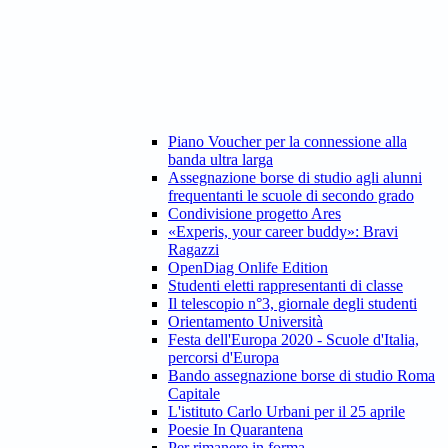
Piano Voucher per la connessione alla
banda ultra larga
Assegnazione borse di studio agli alunni
frequentanti le scuole di secondo grado
Condivisione progetto Ares
«Experis, your career buddy»: Bravi
Ragazzi
OpenDiag Onlife Edition
Studenti eletti rappresentanti di classe
Il telescopio n°3, giornale degli studenti
Orientamento Università
Festa dell'Europa 2020 - Scuole d'Italia,
percorsi d'Europa
Bando assegnazione borse di studio Roma
Capitale
L'istituto Carlo Urbani per il 25 aprile
Poesie In Quarantena
Per rimanere in forma