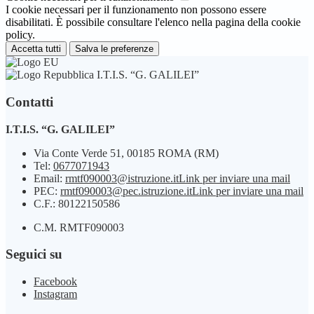
I cookie necessari per il funzionamento non possono essere
disabilitati. È possibile consultare l'elenco nella pagina della cookie
policy.
Accetta tutti
Salva le preferenze
I.T.I.S. “G. GALILEI”
Contatti
I.T.I.S. “G. GALILEI”
Via Conte Verde 51, 00185 ROMA (RM)
Tel:
0677071943
Email:
rmtf090003@istruzione.it
Link per inviare una mail
PEC:
rmtf090003@pec.istruzione.it
Link per inviare una mail
C.F.: 80122150586
C.M. RMTF090003
Seguici su
Facebook
Instagram