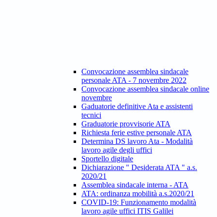
Convocazione assemblea sindacale
personale ATA - 7 novembre 2022
Convocazione assemblea sindacale online
novembre
Gaduatorie definitive Ata e assistenti
tecnici
Graduatorie provvisorie ATA
Richiesta ferie estive personale ATA
Determina DS lavoro Ata - Modalità
lavoro agile degli uffici
Sportello digitale
Dichiarazione " Desiderata ATA " a.s.
2020/21
Assemblea sindacale interna - ATA
ATA: ordinanza mobilità a.s.2020/21
COVID-19: Funzionamento modalità
lavoro agile uffici ITIS Galilei