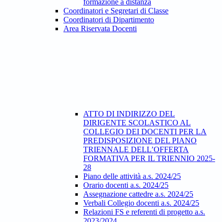
formazione a distanza
Coordinatori e Segretari di Classe
Coordinatori di Dipartimento
Area Riservata Docenti
ATTO DI INDIRIZZO DEL
DIRIGENTE SCOLASTICO AL
COLLEGIO DEI DOCENTI PER LA
PREDISPOSIZIONE DEL PIANO
TRIENNALE DELL’OFFERTA
FORMATIVA PER IL TRIENNIO 2025-
28
Piano delle attività a.s. 2024/25
Orario docenti a.s. 2024/25
Assegnazione cattedre a.s. 2024/25
Verbali Collegio docenti a.s. 2024/25
Relazioni FS e referenti di progetto a.s.
2023/2024