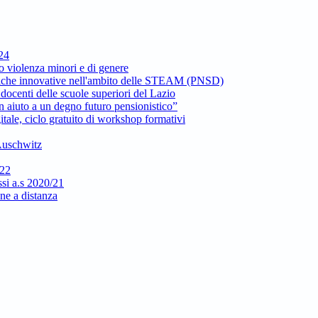
024
to violenza minori e di genere
ttiche innovative nell'ambito delle STEAM (PNSD)
docenti delle scuole superiori del Lazio
 aiuto a un degno futuro pensionistico”
itale, ciclo gratuito di workshop formativi
 Auschwitz
/22
si a.s 2020/21
one a distanza