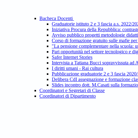
Bacheca Docenti
Graduatorie istituto 2 e 3 fascia a.s. 2022/2
Iniziativa Procura della Repubblica: contras
Avviso pubblico progetti metodologie dida
Corso di formazione gratuito sulle mafie per 
"La pensione complementare nella scuola: un
Pari opportunità nel settore tecnologico e dig
Safer Internet Stories
Intervista a Tatiana Bucci sopravvissuta ad
I diritti umani - Rai cultura
Pubblicazione graduatorie 2 e 3 fascia 2020
Delibera CdI assegnazione e formazione clas
Slides incontro dott. M.Casati sulla formazi
Coordinatori e Segretari di Classe
Coordinatori di Dipartimento