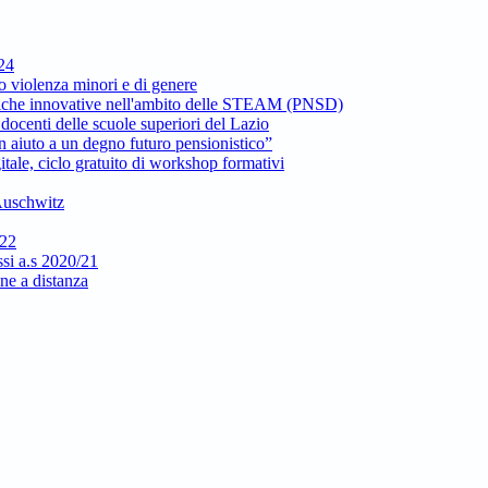
024
to violenza minori e di genere
ttiche innovative nell'ambito delle STEAM (PNSD)
docenti delle scuole superiori del Lazio
 aiuto a un degno futuro pensionistico”
itale, ciclo gratuito di workshop formativi
 Auschwitz
/22
si a.s 2020/21
one a distanza