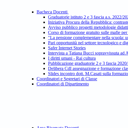
Bacheca Docenti
Graduatorie istituto 2 e 3 fascia a.s. 2022/2
Iniziativa Procura della Repubblica: contras
Avviso pubblico progetti metodologie dida
Corso di formazione gratuito sulle mafie per 
"La pensione complementare nella scuola: un
Pari opportunità nel settore tecnologico e dig
Safer Internet Stories
Intervista a Tatiana Bucci sopravvissuta ad
I diritti umani - Rai cultura
Pubblicazione graduatorie 2 e 3 fascia 2020
Delibera CdI assegnazione e formazione clas
Slides incontro dott. M.Casati sulla formazi
Coordinatori e Segretari di Classe
Coordinatori di Dipartimento
Area Riservata Docenti