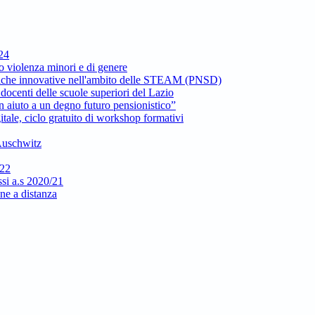
024
to violenza minori e di genere
ttiche innovative nell'ambito delle STEAM (PNSD)
docenti delle scuole superiori del Lazio
 aiuto a un degno futuro pensionistico”
itale, ciclo gratuito di workshop formativi
 Auschwitz
/22
si a.s 2020/21
one a distanza