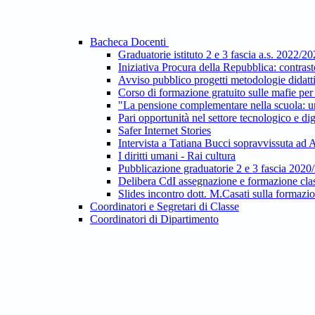
Bacheca Docenti
Graduatorie istituto 2 e 3 fascia a.s. 2022/2
Iniziativa Procura della Repubblica: contras
Avviso pubblico progetti metodologie dida
Corso di formazione gratuito sulle mafie per 
"La pensione complementare nella scuola: un
Pari opportunità nel settore tecnologico e dig
Safer Internet Stories
Intervista a Tatiana Bucci sopravvissuta ad
I diritti umani - Rai cultura
Pubblicazione graduatorie 2 e 3 fascia 2020
Delibera CdI assegnazione e formazione clas
Slides incontro dott. M.Casati sulla formazi
Coordinatori e Segretari di Classe
Coordinatori di Dipartimento