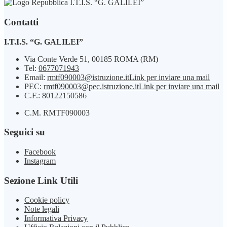
I.T.I.S. “G. GALILEI”
Contatti
I.T.I.S. “G. GALILEI”
Via Conte Verde 51, 00185 ROMA (RM)
Tel:
0677071943
Email:
rmtf090003@istruzione.it
Link per inviare una mail
PEC:
rmtf090003@pec.istruzione.it
Link per inviare una mail
C.F.: 80122150586
C.M. RMTF090003
Seguici su
Facebook
Instagram
Sezione Link Utili
Cookie policy
Note legali
Informativa Privacy