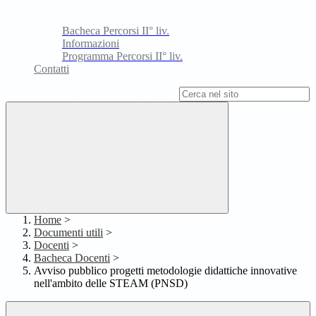
Bacheca Percorsi II° liv.
Informazioni
Programma Percorsi II° liv.
Contatti
Campo di ricerca per le pagine del sito
Home
>
Documenti utili
>
Docenti
>
Bacheca Docenti
>
Avviso pubblico progetti metodologie didattiche innovative
nell'ambito delle STEAM (PNSD)