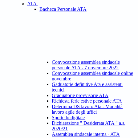
ATA
Bacheca Personale ATA
Convocazione assemblea sindacale
personale ATA - 7 novembre 2022
Convocazione assemblea sindacale online
novembre
Gaduatorie definitive Ata e assistenti
tecnici
Graduatorie provvisorie ATA
Richiesta ferie estive personale ATA
Determina DS lavoro Ata - Modalità
lavoro agile degli uffici
Sportello digitale
Dichiarazione " Desiderata ATA " a.s.
2020/21
Assemblea sindacale interna - ATA