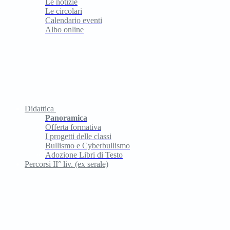
Le notizie
Le circolari
Calendario eventi
Albo online
Didattica
Panoramica
Offerta formativa
I progetti delle classi
Bullismo e Cyberbullismo
Adozione Libri di Testo
Percorsi II° liv. (ex serale)