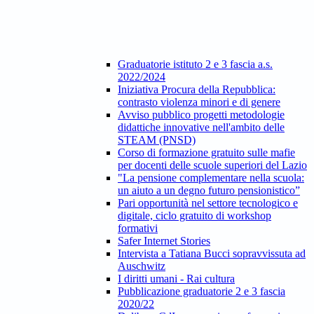
Graduatorie istituto 2 e 3 fascia a.s.
2022/2024
Iniziativa Procura della Repubblica:
contrasto violenza minori e di genere
Avviso pubblico progetti metodologie
didattiche innovative nell'ambito delle
STEAM (PNSD)
Corso di formazione gratuito sulle mafie
per docenti delle scuole superiori del Lazio
"La pensione complementare nella scuola:
un aiuto a un degno futuro pensionistico”
Pari opportunità nel settore tecnologico e
digitale, ciclo gratuito di workshop
formativi
Safer Internet Stories
Intervista a Tatiana Bucci sopravvissuta ad
Auschwitz
I diritti umani - Rai cultura
Pubblicazione graduatorie 2 e 3 fascia
2020/22