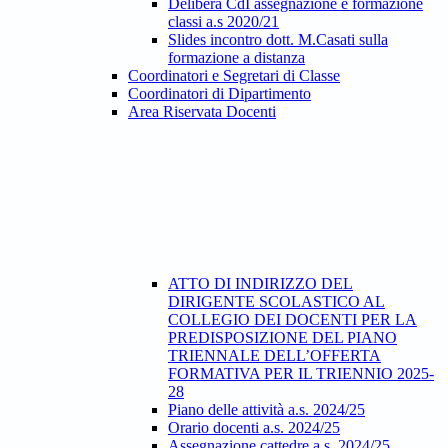
Delibera CdI assegnazione e formazione
classi a.s 2020/21
Slides incontro dott. M.Casati sulla
formazione a distanza
Coordinatori e Segretari di Classe
Coordinatori di Dipartimento
Area Riservata Docenti
ATTO DI INDIRIZZO DEL
DIRIGENTE SCOLASTICO AL
COLLEGIO DEI DOCENTI PER LA
PREDISPOSIZIONE DEL PIANO
TRIENNALE DELL’OFFERTA
FORMATIVA PER IL TRIENNIO 2025-
28
Piano delle attività a.s. 2024/25
Orario docenti a.s. 2024/25
Assegnazione cattedre a.s. 2024/25