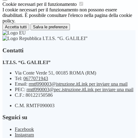
Cookie necessari per il funzionamento
I cookie necessari per il funzionamento non possono essere
disabilitati. È possibile consultare l'elenco nella pagina della cookie
policy.
Accetta tutti
Salva le preferenze
I.T.I.S. “G. GALILEI”
Contatti
I.T.I.S. “G. GALILEI”
Via Conte Verde 51, 00185 ROMA (RM)
Tel:
0677071943
Email:
rmtf090003@istruzione.it
Link per inviare una mail
PEC:
rmtf090003@pec.istruzione.it
Link per inviare una mail
C.F.: 80122150586
C.M. RMTF090003
Seguici su
Facebook
Instagram