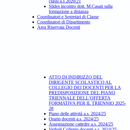
classi a.s 2020/21
Slides incontro dott. M.Casati sulla
formazione a distanza
Coordinatori e Segretari di Classe
Coordinatori di Dipartimento
Area Riservata Docenti
ATTO DI INDIRIZZO DEL
DIRIGENTE SCOLASTICO AL
COLLEGIO DEI DOCENTI PER LA
PREDISPOSIZIONE DEL PIANO
TRIENNALE DELL’OFFERTA
FORMATIVA PER IL TRIENNIO 2025-
28
Piano delle attività a.s. 2024/25
Orario docenti a.s. 2024/25
Assegnazione cattedre a.s. 2024/25
Verbali Collegio docenti a.s. 2024/25