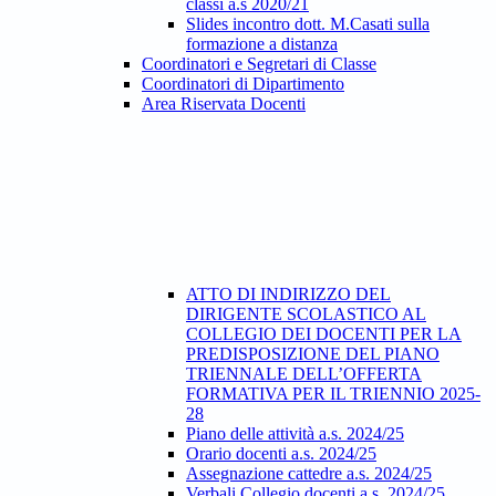
classi a.s 2020/21
Slides incontro dott. M.Casati sulla
formazione a distanza
Coordinatori e Segretari di Classe
Coordinatori di Dipartimento
Area Riservata Docenti
ATTO DI INDIRIZZO DEL
DIRIGENTE SCOLASTICO AL
COLLEGIO DEI DOCENTI PER LA
PREDISPOSIZIONE DEL PIANO
TRIENNALE DELL’OFFERTA
FORMATIVA PER IL TRIENNIO 2025-
28
Piano delle attività a.s. 2024/25
Orario docenti a.s. 2024/25
Assegnazione cattedre a.s. 2024/25
Verbali Collegio docenti a.s. 2024/25