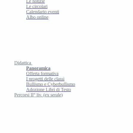
Le notizie
Le circolari
Calendario eventi
Albo online
Didattica
Panoramica
Offerta formativa
I progetti delle classi
Bullismo e Cyberbullismo
Adozione Libri di Testo
Percorsi II° liv. (ex serale)