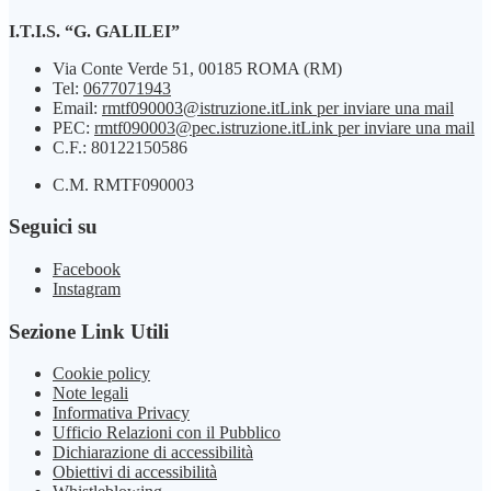
I.T.I.S. “G. GALILEI”
Via Conte Verde 51, 00185 ROMA (RM)
Tel:
0677071943
Email:
rmtf090003@istruzione.it
Link per inviare una mail
PEC:
rmtf090003@pec.istruzione.it
Link per inviare una mail
C.F.: 80122150586
C.M. RMTF090003
Seguici su
Facebook
Instagram
Sezione Link Utili
Cookie policy
Note legali
Informativa Privacy
Ufficio Relazioni con il Pubblico
Dichiarazione di accessibilità
Obiettivi di accessibilità