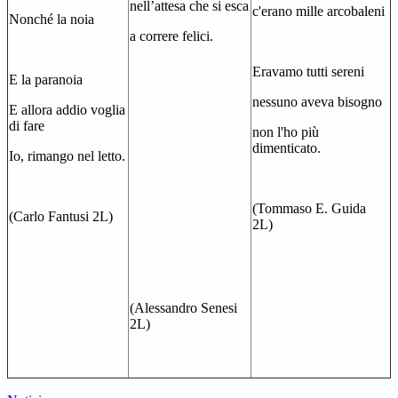
nell’attesa che si esca
c'erano mille arcobaleni
Nonché la noia
a correre felici.
Eravamo tutti sereni
E la paranoia
nessuno aveva bisogno
E allora addio voglia
di fare
non l'ho più
dimenticato.
Io, rimango nel letto.
(Tommaso E. Guida
(Carlo Fantusi 2L)
2L)
(Alessandro Senesi
2L)