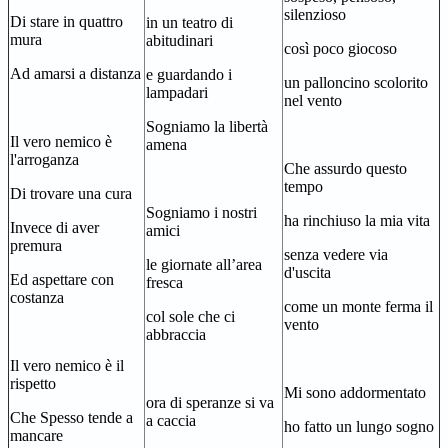
silenzioso
Di stare in quattro
in un teatro di
mura
abitudinari
così poco giocoso
Ad amarsi a distanza
e guardando i
un palloncino scolorito
lampadari
nel vento
Sogniamo la libertà
Il vero nemico è
amena
l'arroganza
Che assurdo questo
tempo
Di trovare una cura
Sogniamo i nostri
ha rinchiuso la mia vita
Invece di aver
amici
premura
senza vedere via
le giornate all’area
d'uscita
Ed aspettare con
fresca
costanza
come un monte ferma il
col sole che ci
vento
abbraccia
Il vero nemico è il
rispetto
Mi sono addormentato
ora di speranze si va
Che Spesso tende a
a caccia
ho fatto un lungo sogno
mancare