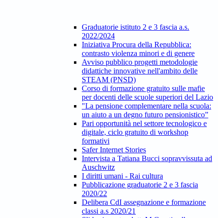
Graduatorie istituto 2 e 3 fascia a.s.
2022/2024
Iniziativa Procura della Repubblica:
contrasto violenza minori e di genere
Avviso pubblico progetti metodologie
didattiche innovative nell'ambito delle
STEAM (PNSD)
Corso di formazione gratuito sulle mafie
per docenti delle scuole superiori del Lazio
"La pensione complementare nella scuola:
un aiuto a un degno futuro pensionistico”
Pari opportunità nel settore tecnologico e
digitale, ciclo gratuito di workshop
formativi
Safer Internet Stories
Intervista a Tatiana Bucci sopravvissuta ad
Auschwitz
I diritti umani - Rai cultura
Pubblicazione graduatorie 2 e 3 fascia
2020/22
Delibera CdI assegnazione e formazione
classi a.s 2020/21