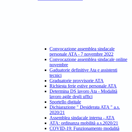
Convocazione assemblea sindacale
personale ATA - 7 novembre 2022
Convocazione assemblea sindacale online
novembre
Gaduatorie definitive Ata e assistenti
tecnici
Graduatorie provvisorie ATA
Richiesta ferie estive personale ATA
Determina DS lavoro Ata - Modalità
lavoro agile degli uffici
Sportello digitale
Dichiarazione " Desiderata ATA " a.s.
2020/21
Assemblea sindacale interna - ATA
ATA: ordinanza mobilità a.s.2020/21
COVID-19: Funzionamento modalità