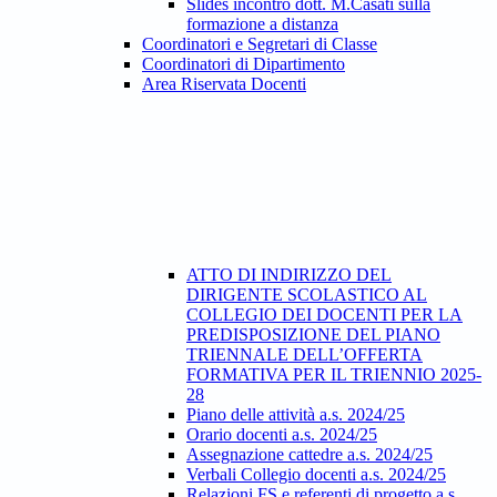
Slides incontro dott. M.Casati sulla
formazione a distanza
Coordinatori e Segretari di Classe
Coordinatori di Dipartimento
Area Riservata Docenti
ATTO DI INDIRIZZO DEL
DIRIGENTE SCOLASTICO AL
COLLEGIO DEI DOCENTI PER LA
PREDISPOSIZIONE DEL PIANO
TRIENNALE DELL’OFFERTA
FORMATIVA PER IL TRIENNIO 2025-
28
Piano delle attività a.s. 2024/25
Orario docenti a.s. 2024/25
Assegnazione cattedre a.s. 2024/25
Verbali Collegio docenti a.s. 2024/25
Relazioni FS e referenti di progetto a.s.