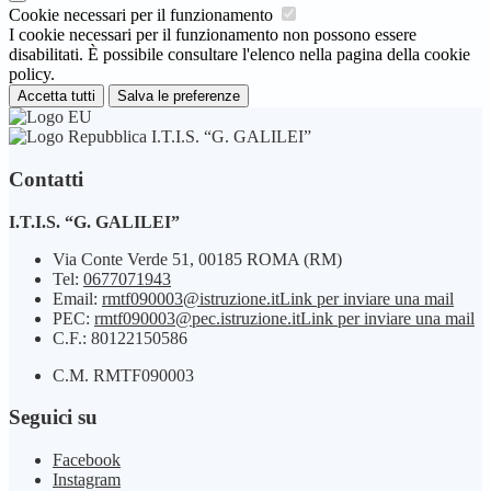
Cookie necessari per il funzionamento
I cookie necessari per il funzionamento non possono essere
disabilitati. È possibile consultare l'elenco nella pagina della cookie
policy.
Accetta tutti
Salva le preferenze
I.T.I.S. “G. GALILEI”
Contatti
I.T.I.S. “G. GALILEI”
Via Conte Verde 51, 00185 ROMA (RM)
Tel:
0677071943
Email:
rmtf090003@istruzione.it
Link per inviare una mail
PEC:
rmtf090003@pec.istruzione.it
Link per inviare una mail
C.F.: 80122150586
C.M. RMTF090003
Seguici su
Facebook
Instagram