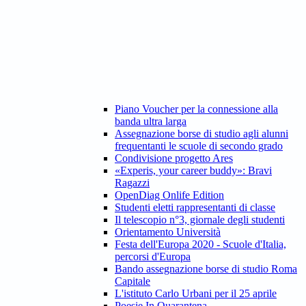
Piano Voucher per la connessione alla
banda ultra larga
Assegnazione borse di studio agli alunni
frequentanti le scuole di secondo grado
Condivisione progetto Ares
«Experis, your career buddy»: Bravi
Ragazzi
OpenDiag Onlife Edition
Studenti eletti rappresentanti di classe
Il telescopio n°3, giornale degli studenti
Orientamento Università
Festa dell'Europa 2020 - Scuole d'Italia,
percorsi d'Europa
Bando assegnazione borse di studio Roma
Capitale
L'istituto Carlo Urbani per il 25 aprile
Poesie In Quarantena