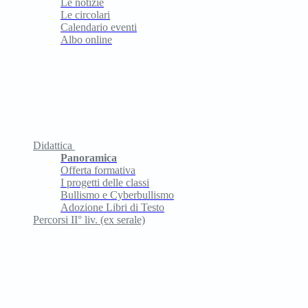
Le notizie
Le circolari
Calendario eventi
Albo online
Didattica
Panoramica
Offerta formativa
I progetti delle classi
Bullismo e Cyberbullismo
Adozione Libri di Testo
Percorsi II° liv. (ex serale)