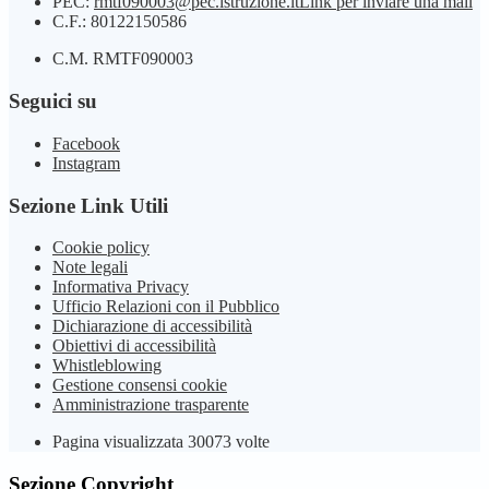
PEC:
rmtf090003@pec.istruzione.it
Link per inviare una mail
C.F.: 80122150586
C.M. RMTF090003
Seguici su
Facebook
Instagram
Sezione Link Utili
Cookie policy
Note legali
Informativa Privacy
Ufficio Relazioni con il Pubblico
Dichiarazione di accessibilità
Obiettivi di accessibilità
Whistleblowing
Gestione consensi cookie
Amministrazione trasparente
Pagina visualizzata
30073
volte
Sezione Copyright