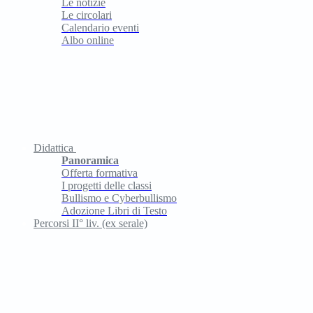
Le notizie
Le circolari
Calendario eventi
Albo online
Didattica
Panoramica
Offerta formativa
I progetti delle classi
Bullismo e Cyberbullismo
Adozione Libri di Testo
Percorsi II° liv. (ex serale)