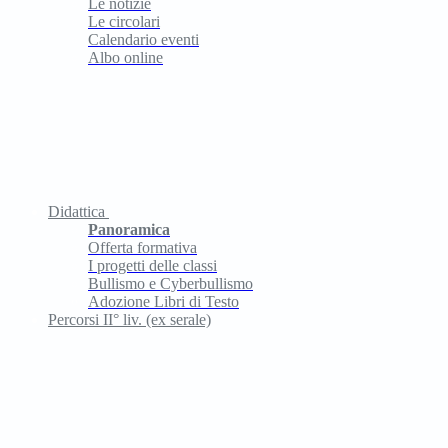
Le notizie
Le circolari
Calendario eventi
Albo online
Didattica
Panoramica
Offerta formativa
I progetti delle classi
Bullismo e Cyberbullismo
Adozione Libri di Testo
Percorsi II° liv. (ex serale)