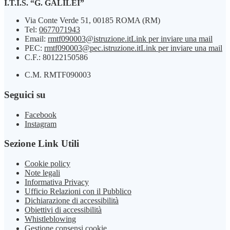
I.T.I.S. “G. GALILEI”
Via Conte Verde 51, 00185 ROMA (RM)
Tel:
0677071943
Email:
rmtf090003@istruzione.it
Link per inviare una mail
PEC:
rmtf090003@pec.istruzione.it
Link per inviare una mail
C.F.: 80122150586
C.M. RMTF090003
Seguici su
Facebook
Instagram
Sezione Link Utili
Cookie policy
Note legali
Informativa Privacy
Ufficio Relazioni con il Pubblico
Dichiarazione di accessibilità
Obiettivi di accessibilità
Whistleblowing
Gestione consensi cookie