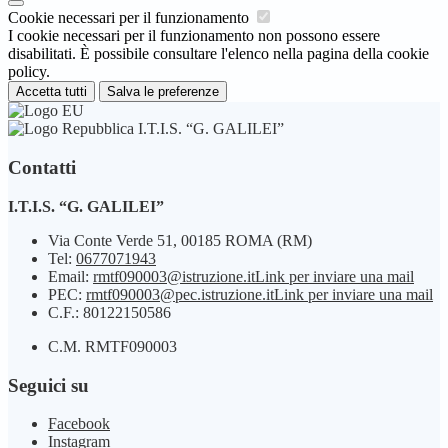
Cookie necessari per il funzionamento
I cookie necessari per il funzionamento non possono essere
disabilitati. È possibile consultare l'elenco nella pagina della cookie
policy.
Accetta tutti
Salva le preferenze
I.T.I.S. “G. GALILEI”
Contatti
I.T.I.S. “G. GALILEI”
Via Conte Verde 51, 00185 ROMA (RM)
Tel:
0677071943
Email:
rmtf090003@istruzione.it
Link per inviare una mail
PEC:
rmtf090003@pec.istruzione.it
Link per inviare una mail
C.F.: 80122150586
C.M. RMTF090003
Seguici su
Facebook
Instagram