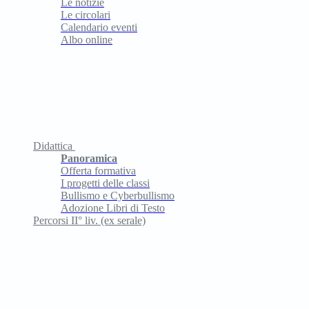
Le notizie
Le circolari
Calendario eventi
Albo online
Didattica
Panoramica
Offerta formativa
I progetti delle classi
Bullismo e Cyberbullismo
Adozione Libri di Testo
Percorsi II° liv. (ex serale)