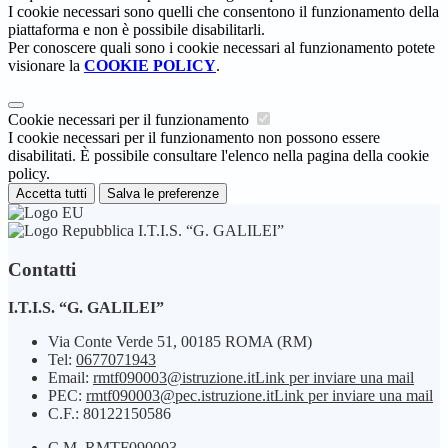
I cookie necessari sono quelli che consentono il funzionamento della
piattaforma e non è possibile disabilitarli.
Per conoscere quali sono i cookie necessari al funzionamento potete
visionare la
COOKIE POLICY
.
Cookie necessari per il funzionamento
I cookie necessari per il funzionamento non possono essere
disabilitati. È possibile consultare l'elenco nella pagina della cookie
policy.
Accetta tutti
Salva le preferenze
I.T.I.S. “G. GALILEI”
Contatti
I.T.I.S. “G. GALILEI”
Via Conte Verde 51, 00185 ROMA (RM)
Tel:
0677071943
Email:
rmtf090003@istruzione.it
Link per inviare una mail
PEC:
rmtf090003@pec.istruzione.it
Link per inviare una mail
C.F.: 80122150586
C.M. RMTF090003