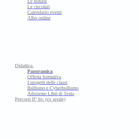
Le notizie
Le circolari
Calendario eventi
Albo online
Didattica
Panoramica
Offerta formativa
I progetti delle classi
Bullismo e Cyberbullismo
Adozione Libri di Testo
Percorsi II° liv. (ex serale)