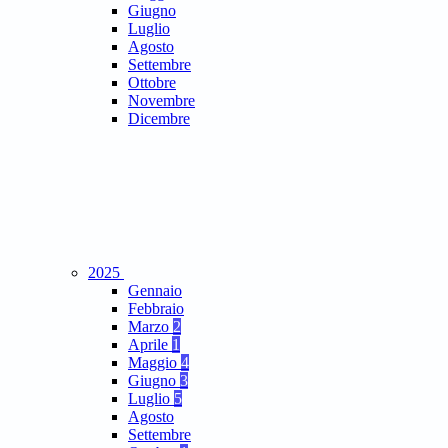
Giugno
Luglio
Agosto
Settembre
Ottobre
Novembre
Dicembre
2025
Gennaio
Febbraio
Marzo
2
Aprile
1
Maggio
4
Giugno
3
Luglio
5
Agosto
Settembre