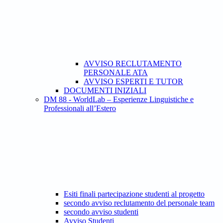
AVVISO RECLUTAMENTO
PERSONALE ATA
AVVISO ESPERTI E TUTOR
DOCUMENTI INIZIALI
DM 88 - WorldLab – Esperienze Linguistiche e
Professionali all’Estero
Esiti finali partecipazione studenti al progetto
secondo avviso reclutamento del personale team
secondo avviso studenti
Avviso Studenti