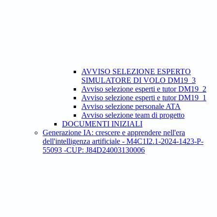
AVVISO SELEZIONE ESPERTO
SIMULATORE DI VOLO DM19_3
Avviso selezione esperti e tutor DM19_2
Avviso selezione esperti e tutor DM19_1
Avviso selezione personale ATA
Avviso selezione team di progetto
DOCUMENTI INIZIALI
Generazione IA: crescere e apprendere nell'era
dell'intelligenza artificiale - M4C1I2.1-2024-1423-P-
55093 -CUP: J84D24003130006