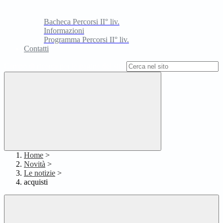
Bacheca Percorsi II° liv.
Informazioni
Programma Percorsi II° liv.
Contatti
Campo di ricerca per le pagine del sito
Home
>
Novità
>
Le notizie
>
acquisti