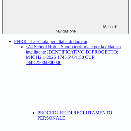
Menu di
navigazione
PNRR - La scuola per l'Italia di domani
: AI School Hub – Snodo territoriale per la didattica
intelligente IDENTIFICATIVO DI PROGETTO:
M4C1I2.1-2026-1745-P-64158 CUP:
J84D25004300006
PROCEDURE DI RECLUTAMENTO
PERSONALE