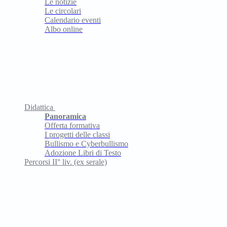
Le notizie
Le circolari
Calendario eventi
Albo online
Didattica
Panoramica
Offerta formativa
I progetti delle classi
Bullismo e Cyberbullismo
Adozione Libri di Testo
Percorsi II° liv. (ex serale)