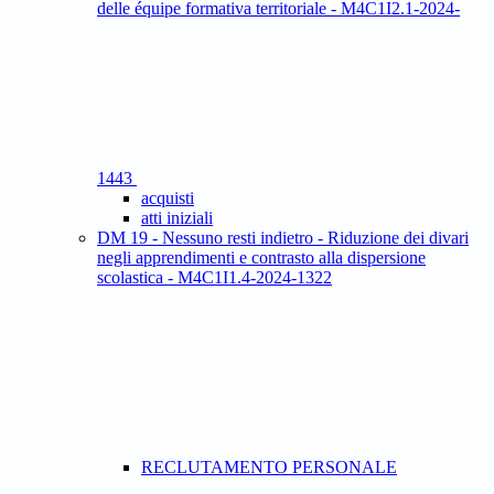
delle équipe formativa territoriale - M4C1I2.1-2024-
1443
acquisti
atti iniziali
DM 19 - Nessuno resti indietro - Riduzione dei divari
negli apprendimenti e contrasto alla dispersione
scolastica - M4C1I1.4-2024-1322
RECLUTAMENTO PERSONALE