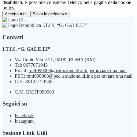
disabilitati. È possibile consultare l'elenco nella pagina della cookie
policy.
Accetta tutti
Salva le preferenze
I.T.I.S. “G. GALILEI”
Contatti
I.T.I.S. “G. GALILEI”
Via Conte Verde 51, 00185 ROMA (RM)
Tel:
0677071943
Email:
rmtf090003@istruzione.it
Link per inviare una mail
PEC:
rmtf090003@pec.istruzione.it
Link per inviare una mail
C.F.: 80122150586
C.M. RMTF090003
Seguici su
Facebook
Instagram
Sezione Link Utili