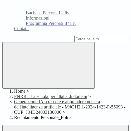
Bacheca Percorsi II° liv.
Informazioni
Programma Percorsi II° liv.
Contatti
Campo di ricerca per le pagine del sito
Home
>
PNRR - La scuola per l'Italia di domani
>
Generazione IA: crescere e apprendere nell'era
dell'intelligenza artificiale - M4C1I2.1-2024-1423-P-55093 -
CUP: J84D24003130006
>
Reclutamento Personale_Poli 2