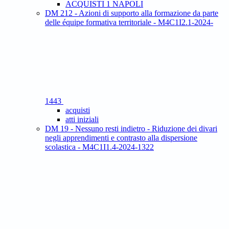
ACQUISTI 1 NAPOLI
DM 212 - Azioni di supporto alla formazione da parte
delle équipe formativa territoriale - M4C1I2.1-2024-
1443
acquisti
atti iniziali
DM 19 - Nessuno resti indietro - Riduzione dei divari
negli apprendimenti e contrasto alla dispersione
scolastica - M4C1I1.4-2024-1322