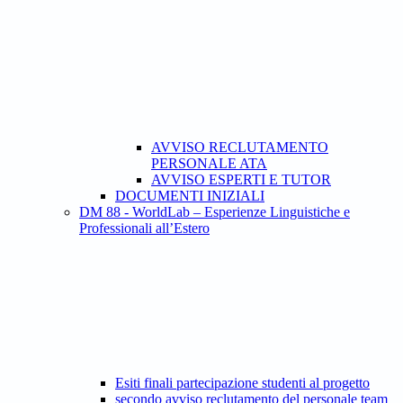
AVVISO RECLUTAMENTO
PERSONALE ATA
AVVISO ESPERTI E TUTOR
DOCUMENTI INIZIALI
DM 88 - WorldLab – Esperienze Linguistiche e
Professionali all’Estero
Esiti finali partecipazione studenti al progetto
secondo avviso reclutamento del personale team