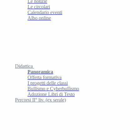
Le notizie
Le circolari
Calendario eventi
Albo online
Didattica
Panoramica
Offerta formativa
I progetti delle classi
Bullismo e Cyberbullismo
Adozione Libri di Testo
Percorsi II° liv. (ex serale)