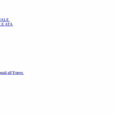
NALE
E ATA
nali all’Estero