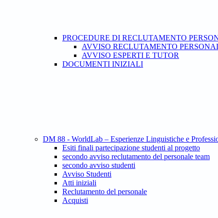
PROCEDURE DI RECLUTAMENTO PERSO
AVVISO RECLUTAMENTO PERSONAL
AVVISO ESPERTI E TUTOR
DOCUMENTI INIZIALI
DM 88 - WorldLab – Esperienze Linguistiche e Professio
Esiti finali partecipazione studenti al progetto
secondo avviso reclutamento del personale team
secondo avviso studenti
Avviso Studenti
Atti iniziali
Reclutamento del personale
Acquisti