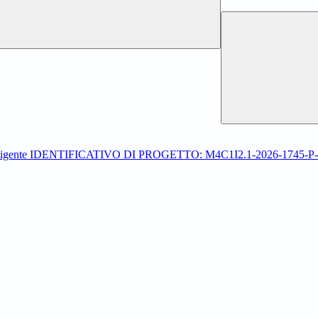
ica intelligente IDENTIFICATIVO DI PROGETTO: M4C1I2.1-2026-1745