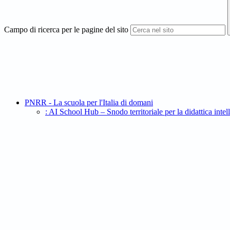
Campo di ricerca per le pagine del sito
PNRR - La scuola per l'Italia di domani
: AI School Hub – Snodo territoriale per la didatt