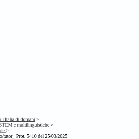
l'Italia di domani
>
TEM e multilinguistiche
>
ale
>
o/tutor_ Prot. 5410 del 25/03/2025