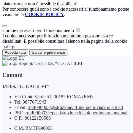
piattaforma e non è possibile disabilitarli.
Per conoscere quali sono i cookie necessari al funzionamento potete
visionare la
COOKIE POLICY
.
Cookie necessari per il funzionamento
I cookie necessari per il funzionamento non possono essere
disabilitati. È possibile consultare l'elenco nella pagina della cookie
policy.
Accetta tutti
Salva le preferenze
I.T.I.S. “G. GALILEI”
Contatti
I.T.I.S. “G. GALILEI”
Via Conte Verde 51, 00185 ROMA (RM)
Tel:
0677071943
Email:
rmtf090003@istruzione.it
Link per inviare una mail
PEC:
rmtf090003@pec.istruzione.it
Link per inviare una mail
C.F.: 80122150586
C.M. RMTF090003