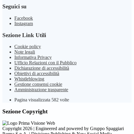
Seguici su
Facebook
Instagram
Sezione Link Utili
Cookie policy
Note legali
Informativa Privacy
Ufficio Relazioni con il Pubblico
Dichiarazione di accessibilità
Obiettivi di accessibilità
Whistleblowing
Gestione consensi cookie
Amministrazione trasparente
Pagina visualizzata
582
volte
Sezione Copyright
Copyright 2026 | Engineered and powered by Gruppo Spaggiari
Parma S.p.A. | Divisione Publishing & New Social Media