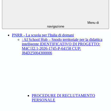
Menu di
navigazione
PNRR - La scuola per l'Italia di domani
: AI School Hub – Snodo territoriale per la didattica
intelligente IDENTIFICATIVO DI PROGETTO:
M4C1I2.1-2026-1745-P-64158 CUP:
J84D25004300006
PROCEDURE DI RECLUTAMENTO
PERSONALE