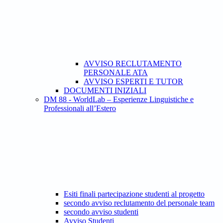
AVVISO RECLUTAMENTO
PERSONALE ATA
AVVISO ESPERTI E TUTOR
DOCUMENTI INIZIALI
DM 88 - WorldLab – Esperienze Linguistiche e
Professionali all’Estero
Esiti finali partecipazione studenti al progetto
secondo avviso reclutamento del personale team
secondo avviso studenti
Avviso Studenti