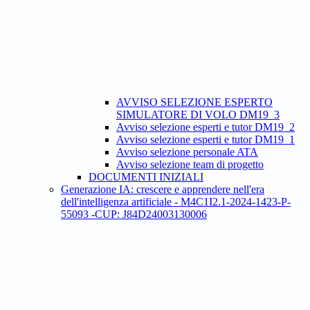
AVVISO SELEZIONE ESPERTO
SIMULATORE DI VOLO DM19_3
Avviso selezione esperti e tutor DM19_2
Avviso selezione esperti e tutor DM19_1
Avviso selezione personale ATA
Avviso selezione team di progetto
DOCUMENTI INIZIALI
Generazione IA: crescere e apprendere nell'era
dell'intelligenza artificiale - M4C1I2.1-2024-1423-P-
55093 -CUP: J84D24003130006