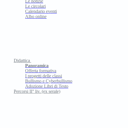
Le notizie
Le circolari
Calendario eventi
Albo online
Didattica
Panoramica
Offerta formativa
I progetti delle classi
Bullismo e Cyberbullismo
Adozione Libri di Testo
Percorsi II° liv. (ex serale)