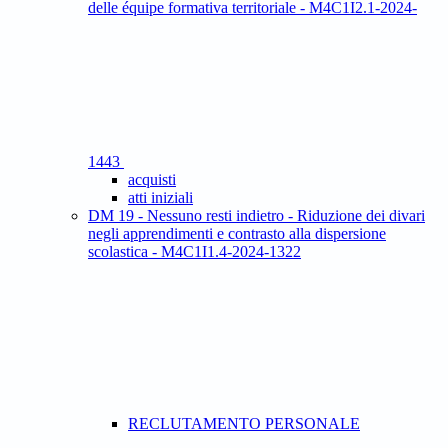
delle équipe formativa territoriale - M4C1I2.1-2024-
1443
acquisti
atti iniziali
DM 19 - Nessuno resti indietro - Riduzione dei divari
negli apprendimenti e contrasto alla dispersione
scolastica - M4C1I1.4-2024-1322
RECLUTAMENTO PERSONALE