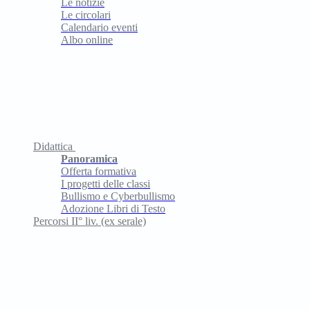
Le notizie
Le circolari
Calendario eventi
Albo online
Didattica
Panoramica
Offerta formativa
I progetti delle classi
Bullismo e Cyberbullismo
Adozione Libri di Testo
Percorsi II° liv. (ex serale)