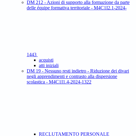
DM 212 - Azioni di supporto alla formazione da parte
delle équipe formativa territoriale - M4C1I2.1-2024-
1443
acquisti
atti iniziali
DM 19 - Nessuno resti indietro - Riduzione dei divari
negli apprendimenti e contrasto alla dispersione
scolastica - M4C1I1.4-2024-1322
RECLUTAMENTO PERSONALE