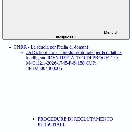
Menu di
navigazione
PNRR - La scuola per l'Italia di domani
: AI School Hub – Snodo territoriale per la didattica
intelligente IDENTIFICATIVO DI PROGETTO:
M4C1I2.1-2026-1745-P-64158 CUP:
J84D25004300006
PROCEDURE DI RECLUTAMENTO
PERSONALE