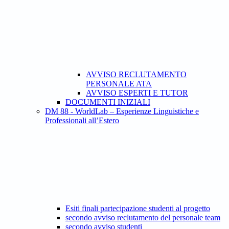
AVVISO RECLUTAMENTO
PERSONALE ATA
AVVISO ESPERTI E TUTOR
DOCUMENTI INIZIALI
DM 88 - WorldLab – Esperienze Linguistiche e
Professionali all’Estero
Esiti finali partecipazione studenti al progetto
secondo avviso reclutamento del personale team
secondo avviso studenti