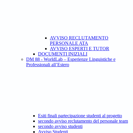
AVVISO RECLUTAMENTO
PERSONALE ATA
AVVISO ESPERTI E TUTOR
DOCUMENTI INIZIALI
DM 88 - WorldLab – Esperienze Linguistiche e
Professionali all’Estero
Esiti finali partecipazione studenti al progetto
secondo avviso reclutamento del personale team
secondo avviso studenti
Avviso Studenti