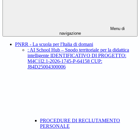
Menu di
navigazione
PNRR - La scuola per l'Italia di domani
: AI School Hub – Snodo territoriale per la didattica
intelligente IDENTIFICATIVO DI PROGETTO:
M4C1I2.1-2026-1745-P-64158 CUP:
J84D25004300006
PROCEDURE DI RECLUTAMENTO
PERSONALE