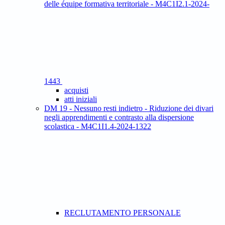
delle équipe formativa territoriale - M4C1I2.1-2024-
1443
acquisti
atti iniziali
DM 19 - Nessuno resti indietro - Riduzione dei divari
negli apprendimenti e contrasto alla dispersione
scolastica - M4C1I1.4-2024-1322
RECLUTAMENTO PERSONALE