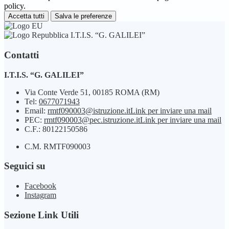
policy.
Accetta tutti
Salva le preferenze
I.T.I.S. “G. GALILEI”
Contatti
I.T.I.S. “G. GALILEI”
Via Conte Verde 51, 00185 ROMA (RM)
Tel:
0677071943
Email:
rmtf090003@istruzione.it
Link per inviare una mail
PEC:
rmtf090003@pec.istruzione.it
Link per inviare una mail
C.F.: 80122150586
C.M. RMTF090003
Seguici su
Facebook
Instagram
Sezione Link Utili