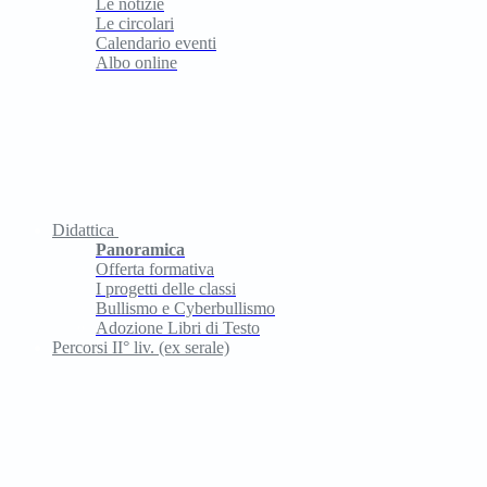
Le notizie
Le circolari
Calendario eventi
Albo online
Didattica
Panoramica
Offerta formativa
I progetti delle classi
Bullismo e Cyberbullismo
Adozione Libri di Testo
Percorsi II° liv. (ex serale)