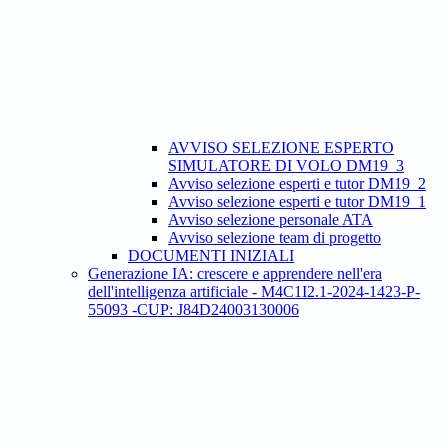
AVVISO SELEZIONE ESPERTO
SIMULATORE DI VOLO DM19_3
Avviso selezione esperti e tutor DM19_2
Avviso selezione esperti e tutor DM19_1
Avviso selezione personale ATA
Avviso selezione team di progetto
DOCUMENTI INIZIALI
Generazione IA: crescere e apprendere nell'era
dell'intelligenza artificiale - M4C1I2.1-2024-1423-P-
55093 -CUP: J84D24003130006