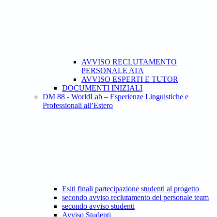
AVVISO RECLUTAMENTO
PERSONALE ATA
AVVISO ESPERTI E TUTOR
DOCUMENTI INIZIALI
DM 88 - WorldLab – Esperienze Linguistiche e
Professionali all’Estero
Esiti finali partecipazione studenti al progetto
secondo avviso reclutamento del personale team
secondo avviso studenti
Avviso Studenti