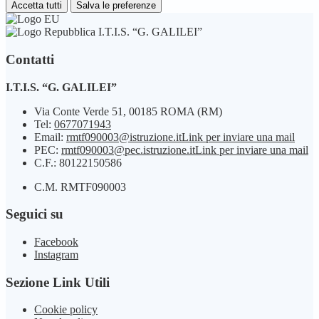
Accetta tutti
Salva le preferenze
I.T.I.S. “G. GALILEI”
Contatti
I.T.I.S. “G. GALILEI”
Via Conte Verde 51, 00185 ROMA (RM)
Tel:
0677071943
Email:
rmtf090003@istruzione.it
Link per inviare una mail
PEC:
rmtf090003@pec.istruzione.it
Link per inviare una mail
C.F.: 80122150586
C.M. RMTF090003
Seguici su
Facebook
Instagram
Sezione Link Utili
Cookie policy