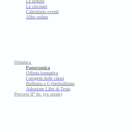
Le notizie
Le circolari
Calendario eventi
Albo online
Didattica
Panoramica
Offerta formativa
I progetti delle classi
Bullismo e Cyberbullismo
Adozione Libri di Testo
Percorsi II° liv. (ex serale)