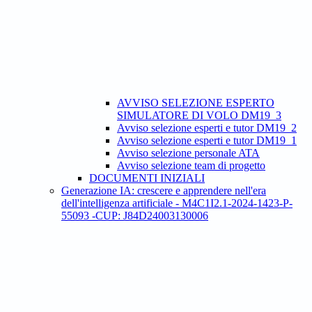
AVVISO SELEZIONE ESPERTO
SIMULATORE DI VOLO DM19_3
Avviso selezione esperti e tutor DM19_2
Avviso selezione esperti e tutor DM19_1
Avviso selezione personale ATA
Avviso selezione team di progetto
DOCUMENTI INIZIALI
Generazione IA: crescere e apprendere nell'era
dell'intelligenza artificiale - M4C1I2.1-2024-1423-P-
55093 -CUP: J84D24003130006