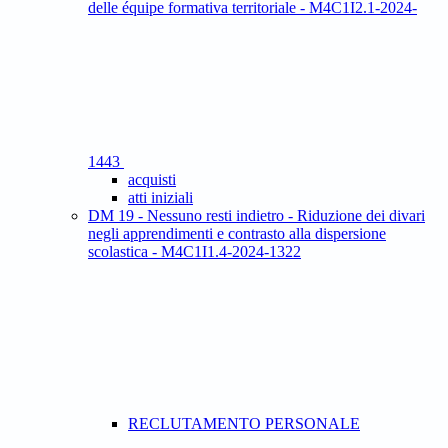
delle équipe formativa territoriale - M4C1I2.1-2024-
1443
acquisti
atti iniziali
DM 19 - Nessuno resti indietro - Riduzione dei divari
negli apprendimenti e contrasto alla dispersione
scolastica - M4C1I1.4-2024-1322
RECLUTAMENTO PERSONALE