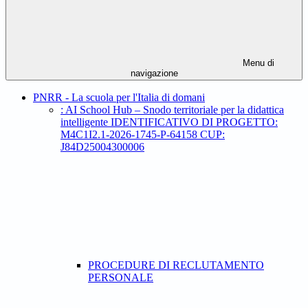
Menu di
navigazione
PNRR - La scuola per l'Italia di domani
: AI School Hub – Snodo territoriale per la didattica
intelligente IDENTIFICATIVO DI PROGETTO:
M4C1I2.1-2026-1745-P-64158 CUP:
J84D25004300006
PROCEDURE DI RECLUTAMENTO
PERSONALE