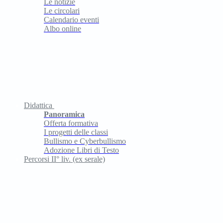
Le notizie
Le circolari
Calendario eventi
Albo online
Didattica
Panoramica
Offerta formativa
I progetti delle classi
Bullismo e Cyberbullismo
Adozione Libri di Testo
Percorsi II° liv. (ex serale)