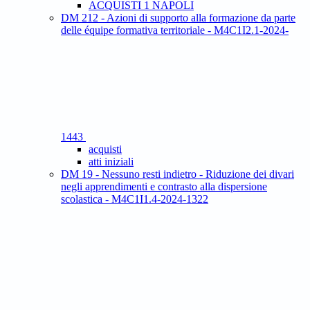
ACQUISTI 1 NAPOLI
DM 212 - Azioni di supporto alla formazione da parte
delle équipe formativa territoriale - M4C1I2.1-2024-
1443
acquisti
atti iniziali
DM 19 - Nessuno resti indietro - Riduzione dei divari
negli apprendimenti e contrasto alla dispersione
scolastica - M4C1I1.4-2024-1322