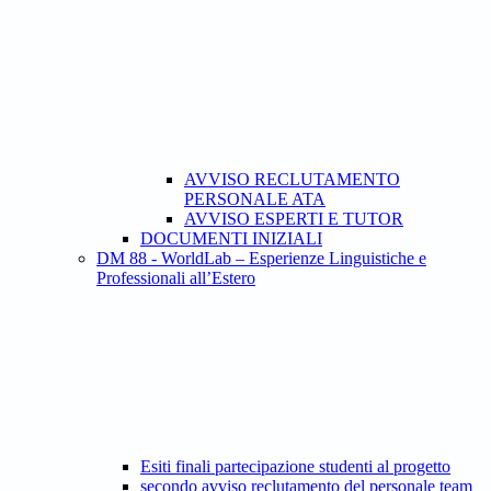
AVVISO RECLUTAMENTO
PERSONALE ATA
AVVISO ESPERTI E TUTOR
DOCUMENTI INIZIALI
DM 88 - WorldLab – Esperienze Linguistiche e
Professionali all’Estero
Esiti finali partecipazione studenti al progetto
secondo avviso reclutamento del personale team