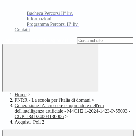
Bacheca Percorsi II° liv.
Informazioni
Programma Percorsi II° liv.
Contatti
Campo di ricerca per le pagine del sito
Home
>
PNRR - La scuola per l'Italia di domani
>
Generazione IA: crescere e apprendere nell'era
dell'intelligenza artificiale - M4C1I2.1-2024-1423-P-55093 -
CUP: J84D24003130006
>
Acquisti_Poli 2