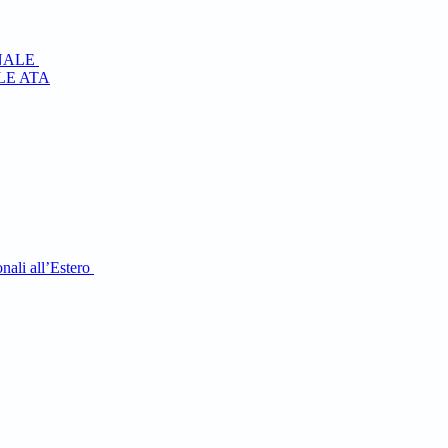
NALE
E ATA
nali all’Estero