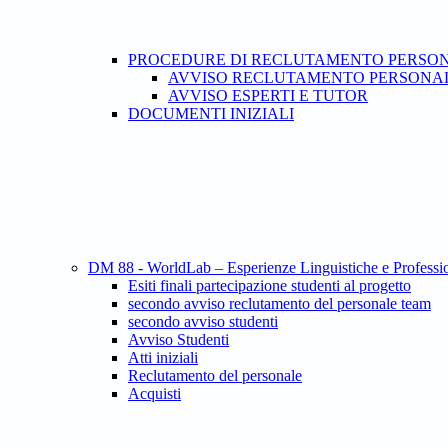
PROCEDURE DI RECLUTAMENTO PERSO
AVVISO RECLUTAMENTO PERSONAL
AVVISO ESPERTI E TUTOR
DOCUMENTI INIZIALI
DM 88 - WorldLab – Esperienze Linguistiche e Professio
Esiti finali partecipazione studenti al progetto
secondo avviso reclutamento del personale team
secondo avviso studenti
Avviso Studenti
Atti iniziali
Reclutamento del personale
Acquisti