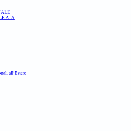
NALE
E ATA
nali all’Estero